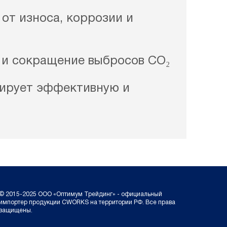
от износа, коррозии и
 и сокращение выбросов СО₂
ирует эффективную и
© 2015-2025 ООО «Оптимум Трейдинг» - официальный
импортер продукции CWORKS на территории РФ. Все права
защищены.