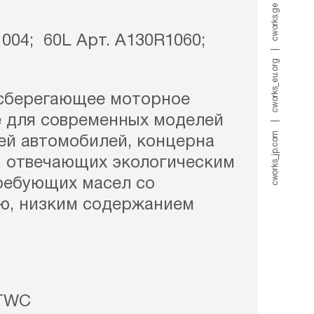
cworks.ge
1004; 60L Арт. A130R1060;
cworks_eu.org
осберегающее моторное
е для современных моделей
cworks_jp.com
ей автомобилей, концерна
T, отвечающих экологическим
 требующих масел со
ю, низким содержанием
 TWC