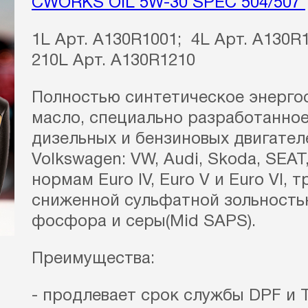
CWORKS OIL 5W-30 SPEC 504/507
1L Арт. A130R1001; 4L Арт. A130R
210L Арт. A130R1210
Полностью синтетическое энерг
масло, специально разработанно
дизельных и бензиновых двигател
Volkswagen: VW, Audi, Skoda, SEA
нормам Euro IV, Euro V и Euro VI,
сниженной сульфатной зольность
фосфора и серы(Mid SAPS).
Преимущества:
- продлевает срок службы DPF и