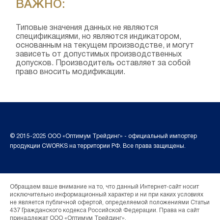
ВАЖНО:
Типовые значения данных не являются
спецификациями, но являются индикатором,
основанным на текущем производстве, и могут
зависеть от допустимых производственных
допусков. Производитель оставляет за собой
право вносить модификации.
© 2015-2025 ООО «Оптимум Трейдинг» - официальный импортер
продукции CWORKS на территории РФ. Все права защищены.
Обращаем ваше внимание на то, что данный Интернет-сайт носит
исключительно информационный характер и ни при каких условиях
не является публичной офертой, определяемой положениями Статьи
437 Гражданского кодекса Российской Федерации. Права на сайт
принадлежат ООО «Оптимум Трейдинг».