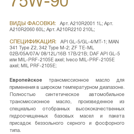
75W-90
ВИДЫ ФАСОВКИ:
Арт. A210R2001 1L; Арт.
A210R2060 60L; Арт. A210R2210 210L;
СПЕЦИФИКАЦИЯ:
API GL-5/GL-4/MT-1; MAN
341 Type Z2, 342 Type M-2; ZF TE-ML
02B/05A/07A/ 08/12L/16B 17B/21B; DAF API GL-5
или MIL-PRF-2105E axel; Iveco MIL-PRF-2105E
axel; MIL PRF-2105E;
Европейское
трансмиссионное масло для
применения в широком температурном диапазоне.
Полностью синтетическое автомобильное
трансмиссионное масло, произведенное из
специально отобранных высококачественных
гидроочищенных базовых масел и пакета
присадок беззольного серного и фосфорного
типа.